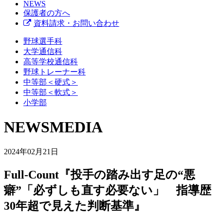
NEWS
保護者の方へ
資料請求・お問い合わせ
野球選手科
大学通信科
高等学校通信科
野球トレーナー科
中等部＜硬式＞
中等部＜軟式＞
小学部
NEWS
MEDIA
2024年02月21日
Full-Count『投手の踏み出す足の“悪
癖”「必ずしも直す必要ない」 指導歴
30年超で見えた判断基準』