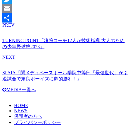
Twitter
Email
PREV
共
有
TURNING POINT「凄腕コーチ12人が技術指導 大人のため
の少年野球塾2023」
NEXT
SPAIA『関メディベースボール学院中等部「最強世代」が引
退試合で奈良ボーイズに劇的勝利！』
MEDIA一覧へ
HOME
NEWS
保護者の方へ
プライバシーポリシー