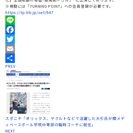
※視聴には「TURNING POINT」への会員登録が必要です。
https://tp-bb.jp/set/647
Line
Facebook
Twitter
Email
PREV
共
有
スポニチ「オリックス、ヤクルトなどで活躍した大引氏が関メデ
ィベースボール学院中等部の臨時コーチに就任」
NEXT