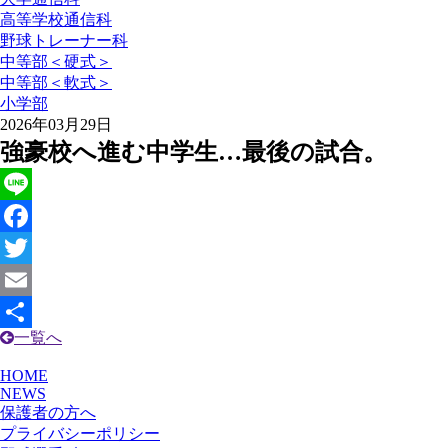
高等学校通信科
野球トレーナー科
中等部＜硬式＞
中等部＜軟式＞
小学部
2026年03月29日
強豪校へ進む中学生…最後の試合。
Line
Facebook
Twitter
Email
一覧へ
共
有
HOME
NEWS
保護者の方へ
プライバシーポリシー