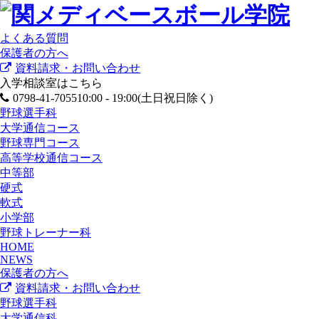
よくある質問
保護者の方へ
資料請求・お問い合わせ
入学相談室はこちら
0798-41-7055
10:00 - 19:00(土日祝日除く)
野球選手科
大学通信コース
野球専門コース
高等学校通信コース
中等部
硬式
軟式
小学部
野球トレーナー科
HOME
NEWS
保護者の方へ
資料請求・お問い合わせ
野球選手科
大学通信科