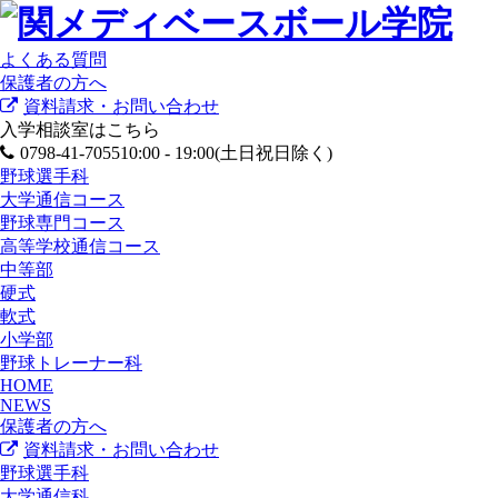
よくある質問
保護者の方へ
資料請求・お問い合わせ
入学相談室はこちら
0798-41-7055
10:00 - 19:00(土日祝日除く)
野球選手科
大学通信コース
野球専門コース
高等学校通信コース
中等部
硬式
軟式
小学部
野球トレーナー科
HOME
NEWS
保護者の方へ
資料請求・お問い合わせ
野球選手科
大学通信科