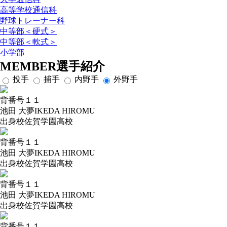
高等学校通信科
野球トレーナー科
中等部＜硬式＞
中等部＜軟式＞
小学部
MEMBER
選手紹介
投手
捕手
内野手
外野手
背番号
１１
池田 大夢
IKEDA HIROMU
出身校
佐賀学園高校
背番号
１１
池田 大夢
IKEDA HIROMU
出身校
佐賀学園高校
背番号
１１
池田 大夢
IKEDA HIROMU
出身校
佐賀学園高校
背番号
１１