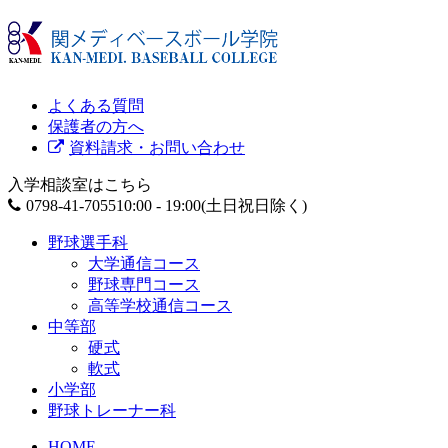
よくある質問
保護者の方へ
資料請求・お問い合わせ
入学相談室はこちら
0798-41-7055
10:00 - 19:00(土日祝日除く)
野球選手科
大学通信コース
野球専門コース
高等学校通信コース
中等部
硬式
軟式
小学部
野球トレーナー科
HOME