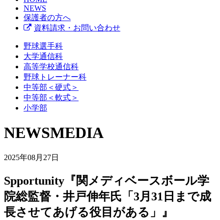
NEWS
保護者の方へ
資料請求・お問い合わせ
野球選手科
大学通信科
高等学校通信科
野球トレーナー科
中等部＜硬式＞
中等部＜軟式＞
小学部
NEWS
MEDIA
2025年08月27日
Spportunity『関メディベースボール学
院総監督・井戸伸年氏「3月31日まで成
長させてあげる役目がある」』