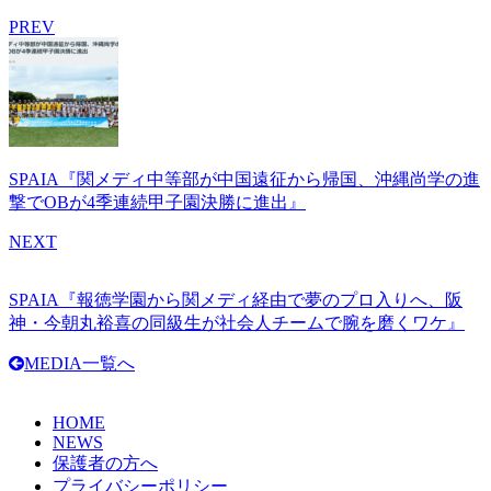
有
PREV
SPAIA『関メディ中等部が中国遠征から帰国、沖縄尚学の進
撃でOBが4季連続甲子園決勝に進出』
NEXT
SPAIA『報徳学園から関メディ経由で夢のプロ入りへ、阪
神・今朝丸裕喜の同級生が社会人チームで腕を磨くワケ』
MEDIA一覧へ
HOME
NEWS
保護者の方へ
プライバシーポリシー