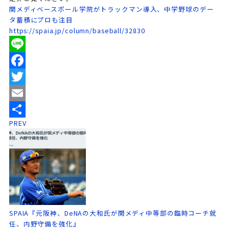
関メディベースボール学院がトラックマン導入、中学野球のデー
タ蓄積にプロも注目
https://spaia.jp/column/baseball/32830
Line
Facebook
Twitter
Email
PREV
共
有
SPAIA『元阪神、DeNAの大和氏が関メディ中等部の臨時コーチ就
任、内野守備を強化』