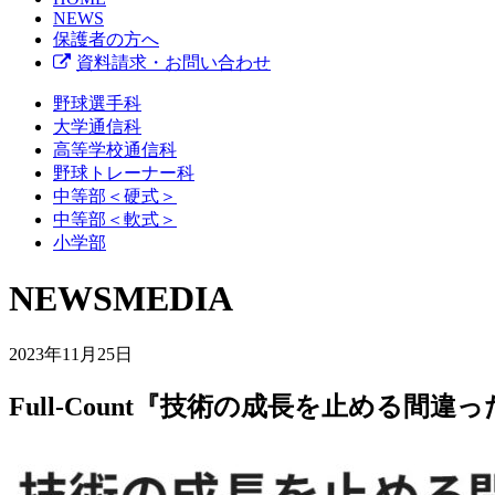
NEWS
保護者の方へ
資料請求・お問い合わせ
野球選手科
大学通信科
高等学校通信科
野球トレーナー科
中等部＜硬式＞
中等部＜軟式＞
小学部
NEWS
MEDIA
2023年11月25日
Full-Count『技術の成長を止める