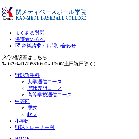
よくある質問
保護者の方へ
資料請求・お問い合わせ
入学相談室はこちら
0798-41-7055
10:00 - 19:00(土日祝日除く)
野球選手科
大学通信コース
野球専門コース
高等学校通信コース
中等部
硬式
軟式
小学部
野球トレーナー科
HOME