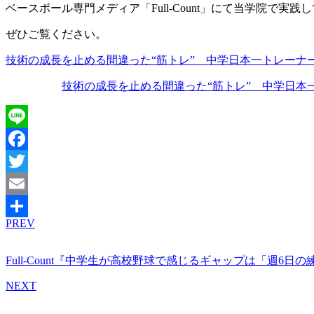
ベースボール専門メディア「Full-Count」にて当学院で
ぜひご覧ください。
技術の成長
を止める間違った“筋トレ” 中
学日本一トレーナ
技術の成長を止める間違った“筋トレ” 中学日本
Line
Facebook
Twitter
Email
PREV
共
有
Full-Count『中学生が高校野球で感じるギャップは「週6
NEXT