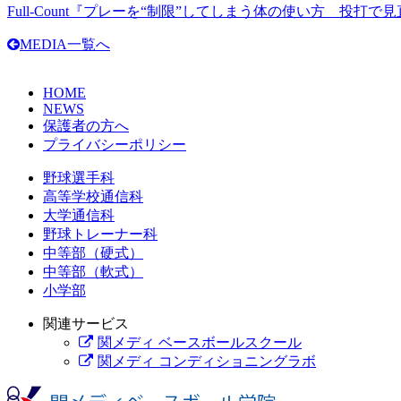
Full-Count『プレーを“制限”してしまう体の使い方 投打
MEDIA一覧へ
HOME
NEWS
保護者の方へ
プライバシーポリシー
野球選手科
高等学校通信科
大学通信科
野球トレーナー科
中等部（硬式）
中等部（軟式）
小学部
関連サービス
関メディ ベースボールスクール
関メディ コンディショニングラボ