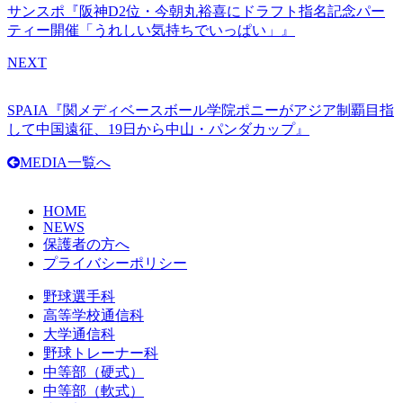
サンスポ『阪神D2位・今朝丸裕喜にドラフト指名記念パー
ティー開催「うれしい気持ちでいっぱい」』
NEXT
SPAIA『関メディベースボール学院ポニーがアジア制覇目指
して中国遠征、19日から中山・パンダカップ』
MEDIA一覧へ
HOME
NEWS
保護者の方へ
プライバシーポリシー
野球選手科
高等学校通信科
大学通信科
野球トレーナー科
中等部（硬式）
中等部（軟式）