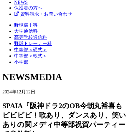
NEWS
保護者の方へ
資料請求・お問い合わせ
野球選手科
大学通信科
高等学校通信科
野球トレーナー科
中等部＜硬式＞
中等部＜軟式＞
小学部
NEWS
MEDIA
2024年12月12日
SPAIA『阪神ドラ2のOB今朝丸裕喜も
ビビビビ！歌あり、ダンスあり、笑い
ありの関メディ中等部祝賀パーティー