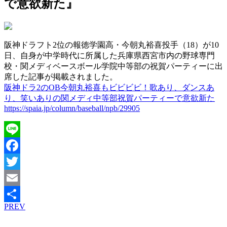
で意欲新た』
阪神ドラフト2位の報徳学園高・今朝丸裕喜投手（18）が10
日、自身が中学時代に所属した兵庫県西宮市内の野球専門
校・関メディベースボール学院中等部の祝賀パーティーに出
席した記事が掲載されました。
阪神ドラ2のOB今朝丸裕喜もビビビビ！歌あり、ダンスあ
り、笑いありの関メディ中等部祝賀パーティーで意欲新た
https://spaia.jp/column/baseball/npb/29905
Line
Facebook
Twitter
Email
PREV
共
有